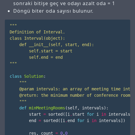
sonraki bitişe geç ve odayı azalt oda = 1
Döngü biter oda sayısı bulunur.
"""
class
Solution
:
    """
def
minMeetingRooms
(
self
,
intervals
):
start
=
sorted
([
i
.
start
for
i
in
intervals
])
end
=
sorted
([
i
.
end
for
i
in
intervals
])
res
,
count
=
0
,
0