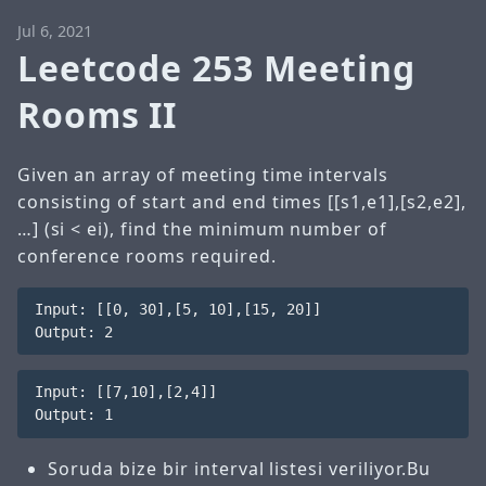
Jul 6, 2021
Leetcode 253 Meeting
Rooms II
Given an array of meeting time intervals
consisting of start and end times [[s1,e1],[s2,e2],
…] (si < ei), find the minimum number of
conference rooms required.
Input: [[0, 30],[5, 10],[15, 20]]

Input: [[7,10],[2,4]]

Soruda bize bir interval listesi veriliyor.Bu