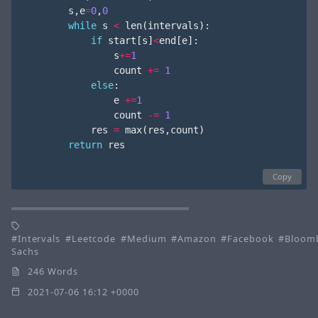
s
,
e
=
0
,
0
while
s
<
len
(
intervals
):
if
start
[
s
]
<
end
[
e
]:
s
+=
1
count
+=
1
else
:
e
+=
1
count
-=
1
res
=
max
(
res
,
count
)
return
res
Copy
Intervals
Leetcode
Medium
Amazon
Facebook
Bloom
Sachs
246 Words
2021-07-06 16:12 +0000