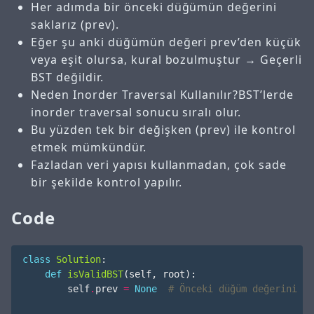
Her adımda bir önceki düğümün değerini
saklarız (prev).
Eğer şu anki düğümün değeri prev’den küçük
veya eşit olursa, kural bozulmuştur → Geçerli
BST değildir.
Neden Inorder Traversal Kullanılır?BST’lerde
inorder traversal sonucu sıralı olur.
Bu yüzden tek bir değişken (prev) ile kontrol
etmek mümkündür.
Fazladan veri yapısı kullanmadan, çok sade
bir şekilde kontrol yapılır.
Code
class
Solution
:
def
isValidBST
(
self
,
root
):
self
.
prev
=
None
# Önceki düğüm değerini sa