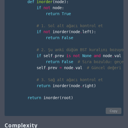
def
inorder
(
node
):
if
not
node
:
return
True
# 1. Sol alt ağacı kontrol et
if
not
inorder
(
node
.
left
):
return
False
# 2. Şu anki düğüm BST kuralını bozuyor 
if
self
.
prev
is
not
None
and
node
.
val
<=
return
False
# Sıra bozuldu: geçerl
self
.
prev
=
node
.
val
# Güncel değeri sa
# 3. Sağ alt ağacı kontrol et
return
inorder
(
node
.
right
)
return
inorder
(
root
)
Copy
Complexity