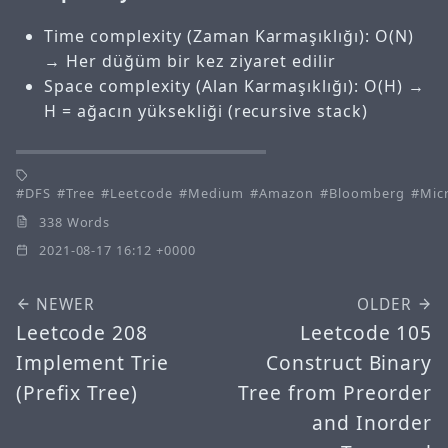
Time complexity (Zaman Karmaşıklığı): O(N)
→ Her düğüm bir kez ziyaret edilir
Space complexity (Alan Karmaşıklığı): O(H) →
H = ağacın yüksekliği (recursive stack)
DFS
Tree
Leetcode
Medium
Amazon
Bloomberg
Mic
338 Words
2021-08-17 16:12 +0000
NEWER
OLDER
Leetcode 208
Leetcode 105
Implement Trie
Construct Binary
(Prefix Tree)
Tree from Preorder
and Inorder