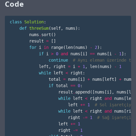
Code
class
Solution
:
def
threeSum
(
self
,
nums
):
nums
.
sort
()
result
=
[]
for
i
in
range
(
len
(
nums
)
-
2
):
if
i
>
0
and
nums
[
i
]
==
nums
[
i
-
1
]:
continue
# Aynı eleman üzerinde tek
left
,
right
=
i
+
1
,
len
(
nums
)
-
1
while
left
<
right
:
total
=
nums
[
i
]
+
nums
[
left
]
+
nums
[
if
total
==
0
:
result
.
append
([
nums
[
i
],
nums
[
lef
while
left
<
right
and
nums
[
left
left
+=
1
# Sol işaretçiyi 
while
left
<
right
and
nums
[
righ
right
-=
1
# Sağ işaretçiyi
left
+=
1
right
-=
1