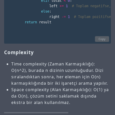
elif
total
<
0
:
left
+=
1
# Toplam negatifse, t
else
:
right
-=
1
# Toplam pozitifse, 
return
result
Copy
Complexity
Time complexity (Zaman Karmaşıklığı):
O(n^2), burada n dizinin uzunluğudur. Dizi
sıralandıktan sonra, her eleman için O(n)
karmaşıklığında bir iki işaretçi arama yapılır.
Space complexity (Alan Karmaşıklığı): O(1) ya
da O(n), çözüm setini saklamak dışında
ekstra bir alan kullanılmaz.