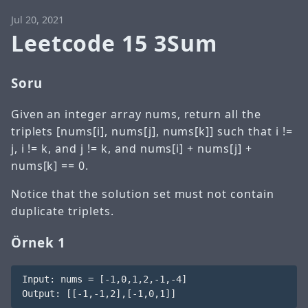
Jul 20, 2021
Leetcode 15 3Sum
Soru
Given an integer array nums, return all the
triplets [nums[i], nums[j], nums[k]] such that i !=
j, i != k, and j != k, and nums[i] + nums[j] +
nums[k] == 0.
Notice that the solution set must not contain
duplicate triplets.
Örnek 1
Input: nums = [-1,0,1,2,-1,-4]
